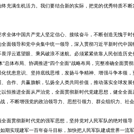
始终充满生机活力。我们要结合新的实际，把党的优秀特质不断
要求全体中国共产党人坚定信心、接续奋斗，不断创造无愧于时
的全面领导和党中央集中统一领导，深入贯彻习近平新时代中国
不畏浮云遮望眼、乘风破浪不迷航。必须紧紧依靠人民创造历史
体”总体布局、协调推进“四个全面”战略布局，完整准确全面贯
强化忧患意识、坚持底线思维，发扬斗争精神、增强斗争本领，
展、合作、共赢旗帜，弘扬全人类共同价值，推动落实全球发展
之以恒推进全面从严治党，全面贯彻新时代党建思想，健全全面
体战，不断增强党的政治领导力、思想引领力、群众组织力、社
须全面贯彻新时代党的强军思想，坚持党对人民军队的绝对领导
，如期实现建军一百年奋斗目标，加快把人民军队建成世界一流