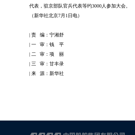
代表，驻京部队官兵代表等约3000人参加大会。
（新华社北京7月1日电）
| 责 编：宁湘舒
| 一 审：钱 平
| 二 审：项 丽
| 三 审：甘丰录
| 来 源：新华社