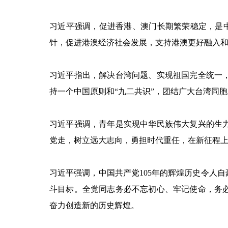
习近平强调，促进香港、澳门长期繁荣稳定，是中
针，促进港澳经济社会发展，支持港澳更好融入
习近平指出，解决台湾问题、实现祖国完全统一
持一个中国原则和“九二共识”，团结广大台湾同
习近平强调，青年是实现中华民族伟大复兴的生
党走，树立远大志向，勇担时代重任，在新征程
习近平强调，中国共产党105年的辉煌历史令人
斗目标。全党同志务必不忘初心、牢记使命，务
奋力创造新的历史辉煌。