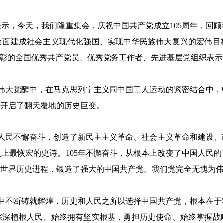
示，今天，我们隆重集会，庆祝中国共产党成立105周年，回
全面建成社会主义现代化强国、实现中华民族伟大复兴的宏伟目
表彰的全国优秀共产党员、优秀党务工作者、先进基层党组织表
的伟大觉醒中，在马克思列宁主义同中国工人运动的紧密结合中
国开启了翻天覆地的历史巨变。
族人民不懈奋斗，创造了新民主主义革命、社会主义革命和建设
上最恢宏的史诗。105年不懈奋斗，从根本上改变了中国人民
了世界历史进程，锻造了强大的中国共产党。我们党完全无愧为
斗中不断铸就辉煌，历史和人民之所以选择中国共产党，根本在
深深植根人民、始终拥有坚实根基，勇担历史使命、始终掌握战