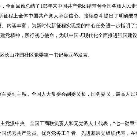
，全面回顾总结了105年来中国共产党团结带领全国各族人民
新征程上全体中国共产党人坚定信心、接续奋斗提出了明确要
邃、内涵丰富，为新时代新征程实现党的中心任务进一步指明了
大建党精神，践行初心使命，为以中国式现代化全面推进强国建
城区长山花园社区党委第一书记吴亚琴发言。
央军委副主席，全国人大常委会副委员长，国务委员，最高人民
主党派中央、全国工商联负责人和无党派人士代表，“七一勋章
全国优秀共产党员、优秀党务工作者、先进基层党组织代表，在