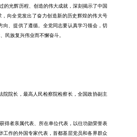
走过的光辉历程、创造的伟大成就，深刻揭示了中国
求，向全党发出了奋力创造新的历史辉煌的伟大号
方向、提供了遵循。全党同志要认真学习领会，切
设、民族复兴伟业而不懈奋斗。
法院院长，最高人民检察院检察长，全国政协副主
”获得者亲属代表、所在单位代表，以往功勋荣誉表
华工作的外国专家代表，首都基层党员和各界群众