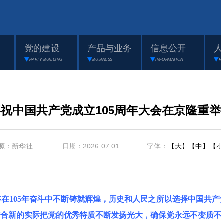
党的建设
产品与业务
信息公开
PARTY BUILDING
BUSINESS
INFORMATION
祝中国共产党成立105周年大会在京隆重
源：新华社 日期：2026-07-01 字体：
【大】
【中】
【
在105年奋斗中不断铸就辉煌，历史和人民之所以选择中国共
结合新的实际把党的优秀特质不断发扬光大，确保党永远不变质