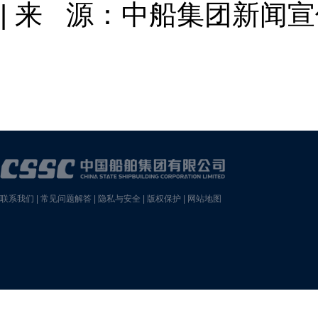
| 来 源：中船集团新闻
联系我们
|
常见问题解答
|
隐私与安全
|
版权保护
|
网站地图