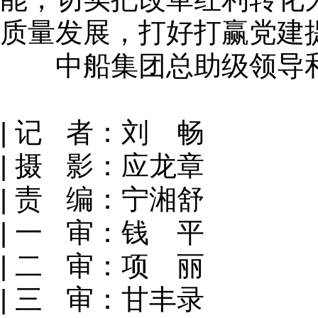
质量发展，打好打赢党建
中船集团总助级领导和
| 记 者：刘 畅
| 摄 影：应龙章
| 责 编：宁湘舒
| 一 审：钱 平
| 二 审：项 丽
| 三 审：甘丰录