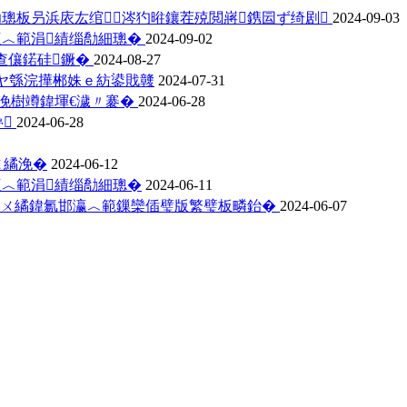
璁板叧浜庡厷绾涔犳暀鑲茬殑閲嶈鎸囩ず绮剧
2024-09-03
瀛︿範涓績缁勪細璁�
2024-09-02
骞查儴鍩硅鐝�
2024-08-27
宸ヤ綔浣撶郴姝ｅ紡鍙戝竷
2024-07-31
袱浼樹竴鍏堚€濊〃褰�
2024-06-28
曡
2024-06-28
ㄨ繘浼�
2024-06-12
瀛︿範涓績缁勪細璁�
2024-06-11
鎺ㄨ繘鍏氱邯瀛︿範鏁欒偛璧版繁璧板疄鈶�
2024-06-07