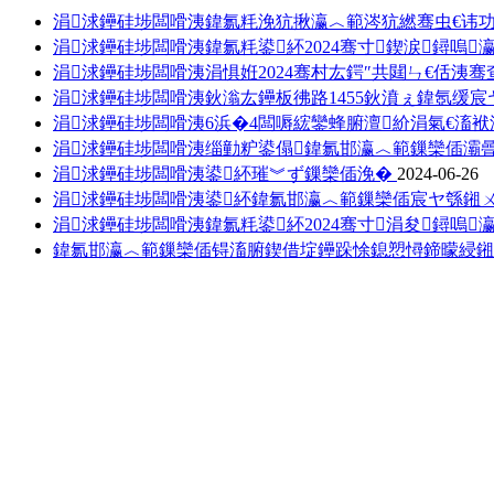
涓浗鑸硅埗闆嗗洟鍏氱粍浼犺揪瀛︿範涔犺繎骞虫€讳功
涓浗鑸硅埗闆嗗洟鍏氱粍鍙紑2024骞寸鍥涙鐞嗚
涓浗鑸硅埗闆嗗洟涓惧姙2024骞村厷鍔″共閮ㄣ€佸洟
涓浗鑸硅埗闆嗗洟鈥滃厷鑸板彿路1455鈥濆ぇ鍏氬缓
涓浗鑸硅埗闆嗗洟6浜�4闆嗕綋鑾蜂腑澶紒涓氣€滀
涓浗鑸硅埗闆嗗洟缁勭粐鍙傝鍏氱邯瀛︿範鏁欒偛灞
涓浗鑸硅埗闆嗗洟鍙紑璀︾ず鏁欒偛浼�
2024-06-26
涓浗鑸硅埗闆嗗洟鍙紑鍏氱邯瀛︿範鏁欒偛宸ヤ綔鎺
涓浗鑸硅埗闆嗗洟鍏氱粍鍙紑2024骞寸涓夋鐞嗚
鍏氱邯瀛︿範鏁欒偛锝滀腑鍥借埞鑸跺悇鎴愬憳鍗曚綅